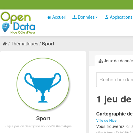
Accueil
Données
Applications
Thématiques
Sport
Jeux de donné
1 jeu d
Cartographie des
Sport
Ville de Nice
Vous trouverez ici l
Il n'y a pas de description pour cette thématique
Mise à jour: 17 Mai 2019