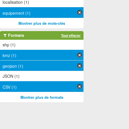
localisation (1)
equipement (1)
Montrer plus de mots-clés
Formats
Tout effacer
shp (1)
kmz (1)
geojson (1)
JSON (1)
CSV (1)
Montrer plus de formats