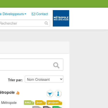
e Développeurs
Contact
Trier par
étropole
a Métropole
kmz
json
geojson