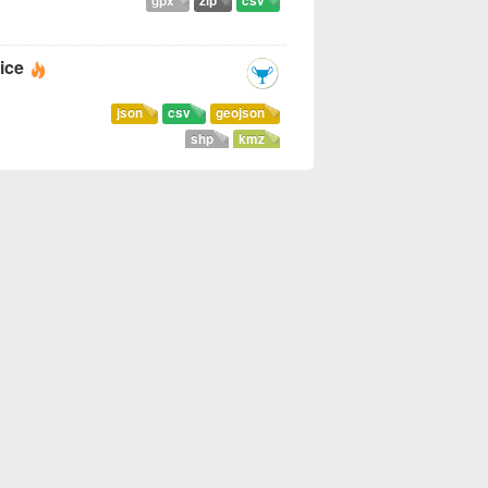
gpx
zip
csv
ice
json
csv
geojson
shp
kmz