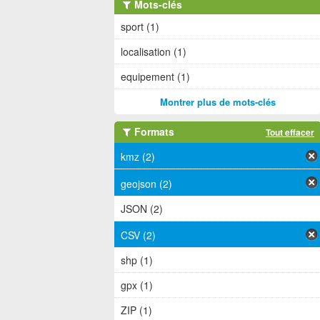
Mots-clés
sport (1)
localisation (1)
equipement (1)
Montrer plus de mots-clés
Formats
Tout effacer
kmz (2)
geojson (2)
JSON (2)
CSV (2)
shp (1)
gpx (1)
ZIP (1)