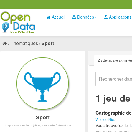
Accueil
Données
Applications
Thématiques
Sport
Jeux de donné
1 jeu d
Cartographie des
Sport
Ville de Nice
Vous trouverez ici l
Il n'y a pas de description pour cette thématique
Mise à jour: 17 Mai 2019