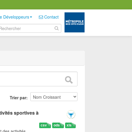
e Développeurs
Contact
Trier par
ivités sportives à
csv
ods
xls
t des activités