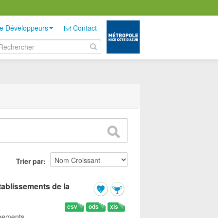
e Développeurs
Contact
Trier par
tablissements de la
csv
ods
xls
ipements