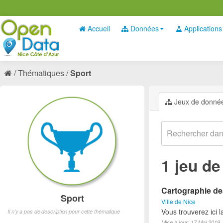
Accueil
Données
Applications
Thématiques
Sport
Jeux de donné
1 jeu d
Cartographie des
Sport
Ville de Nice
Vous trouverez ici l
Il n'y a pas de description pour cette thématique
Mise à jour: 17 Mai 2019