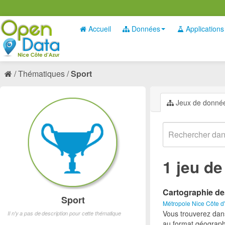
Accueil
Données
Applications
Thématiques
Sport
Jeux de donné
1 jeu d
Cartographie de
Sport
Métropole Nice Côte d
Vous trouverez dan
Il n'y a pas de description pour cette thématique
au format géograph