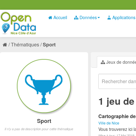
Accueil
Données
Applications
Thématiques
Sport
Jeux de donné
1 jeu d
Cartographie des
Sport
Ville de Nice
Vous trouverez ici l
Il n'y a pas de description pour cette thématique
Mise à jour: 17 Mai 2019