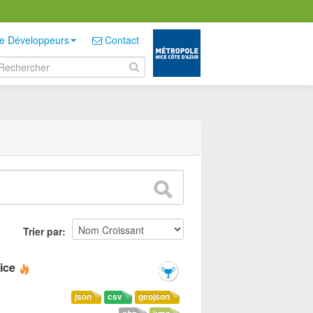
e Développeurs
Contact
Trier par
ice
json
csv
geojson