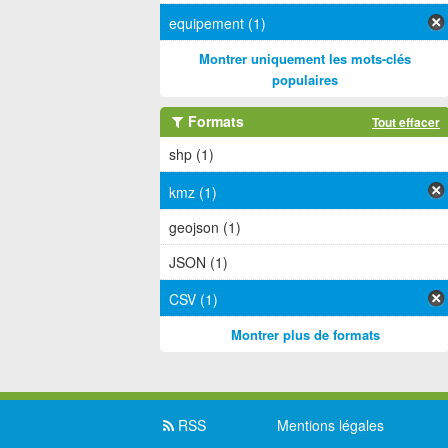
equipement (1)
Montrer uniquement les mots-clés
populaires
Formats
Tout effacer
shp (1)
kmz (1)
geojson (1)
JSON (1)
CSV (1)
Montrer plus de formats
RSS
Mentions légales