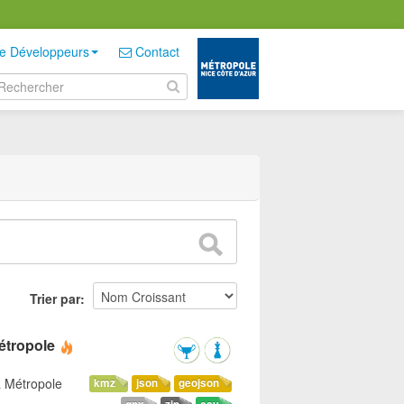
e Développeurs
Contact
Trier par
étropole
a Métropole
kmz
json
geojson