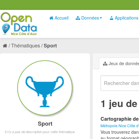
Accueil
Données
Applications
Thématiques
Sport
Jeux de donné
1 jeu d
Cartographie de
Sport
Métropole Nice Côte d
Vous trouverez dan
Il n'y a pas de description pour cette thématique
au format géograph