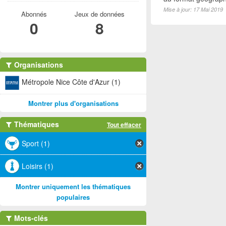
Mise à jour: 17 Mai 2019
Abonnés
Jeux de données
0
8
Organisations
Métropole Nice Côte d'Azur (1)
Montrer plus d'organisations
Thématiques
Tout effacer
Sport (1)
Loisirs (1)
Montrer uniquement les thématiques
populaires
Mots-clés