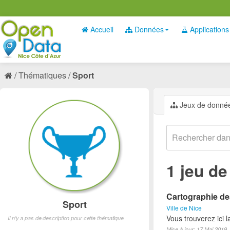
Accueil
Données
Applications
Thématiques
Sport
Jeux de donné
1 jeu d
Cartographie des
Sport
Ville de Nice
Vous trouverez ici l
Il n'y a pas de description pour cette thématique
Mise à jour: 17 Mai 2019