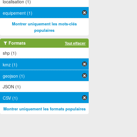
localisation (1)
equipement (1)
Montrer uniquement les mots-clés
populaires
Formats
Tout effacer
shp (1)
kmz (1)
geojson (1)
JSON (1)
CSV (1)
Montrer uniquement les formats populaires