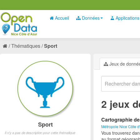
Accueil
Données
Applications
Thématiques
Sport
Jeux de donné
2 jeux 
Cartographie de
Sport
Métropole Nice Côte d
Vous trouverez dan
Il n'y a pas de description pour cette thématique
au format géograph