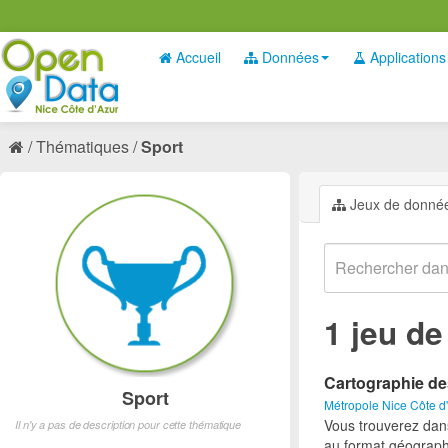
Accueil
Données
Applications
Thématiques
Sport
Jeux de donné
1 jeu d
Cartographie de
Sport
Métropole Nice Côte d
Vous trouverez dan
Il n'y a pas de description pour cette thématique
au format géograph