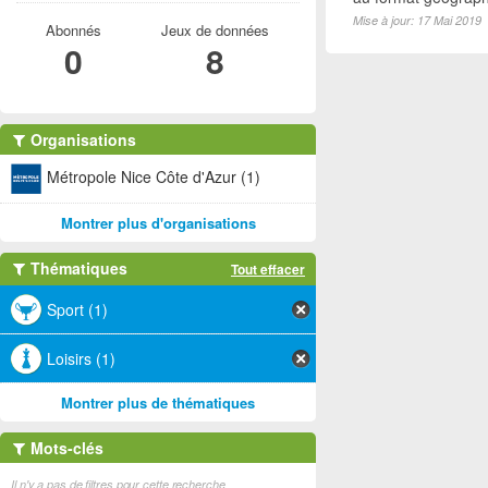
Mise à jour: 17 Mai 2019
Abonnés
Jeux de données
0
8
Organisations
Métropole Nice Côte d'Azur (1)
Montrer plus d'organisations
Thématiques
Tout effacer
Sport (1)
Loisirs (1)
Montrer plus de thématiques
Mots-clés
Il n'y a pas de filtres pour cette recherche