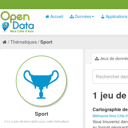
Accueil
Données
Applications
Thématiques
Sport
Jeux de donné
1 jeu d
Cartographie de
Sport
Métropole Nice Côte d
Vous trouverez dan
Il n'y a pas de description pour cette thématique
au format géograph