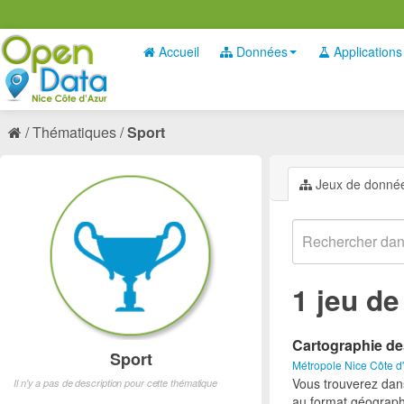
Accueil
Données
Applications
Thématiques
Sport
Jeux de donné
1 jeu d
Cartographie de
Sport
Métropole Nice Côte d
Vous trouverez dan
Il n'y a pas de description pour cette thématique
au format géograph