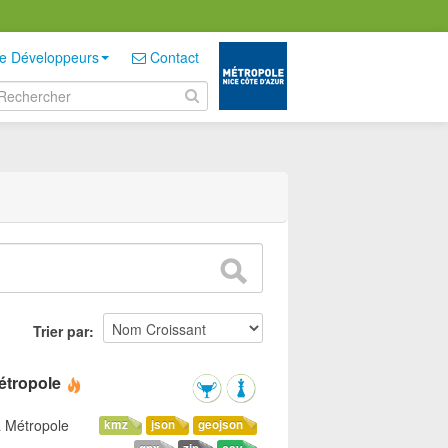
e Développeurs
Contact
Trier par
étropole
a Métropole
kmz
json
geojson