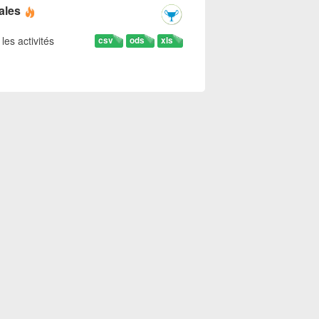
ales
les activités
csv
ods
xls