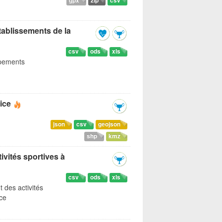
gpx
zip
csv
tablissements de la
csv
ods
xls
ipements
ice
json
csv
geojson
shp
kmz
ivités sportives à
csv
ods
xls
t des activités
ice