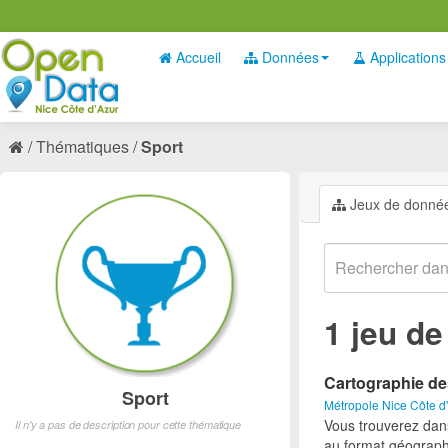
Accueil
Données
Applications
Thématiques
Sport
Jeux de donné
1 jeu d
Cartographie de
Sport
Métropole Nice Côte d
Vous trouverez dan
Il n'y a pas de description pour cette thématique
au format géograph