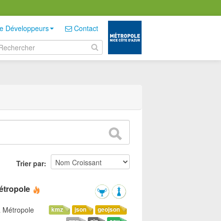
e Développeurs
Contact
Trier par
étropole
a Métropole
kmz
json
geojson