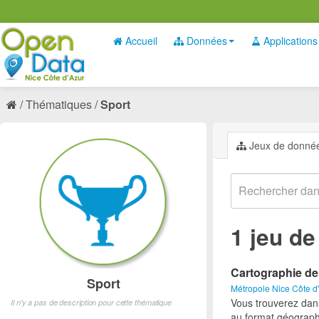
Accueil
Données
Applications
Thématiques
Sport
Jeux de donné
1 jeu d
Cartographie de
Sport
Métropole Nice Côte d
Vous trouverez dan
Il n'y a pas de description pour cette thématique
au format géograph