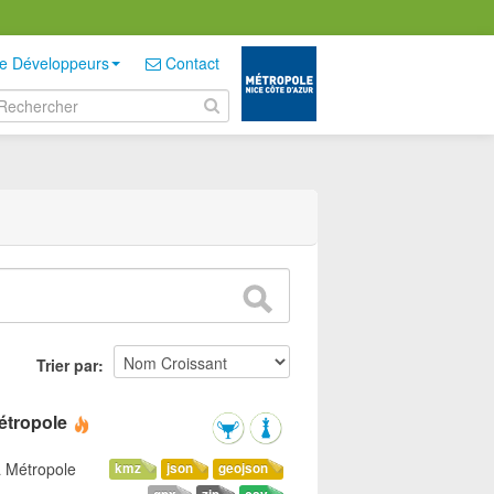
e Développeurs
Contact
Trier par
étropole
a Métropole
kmz
json
geojson