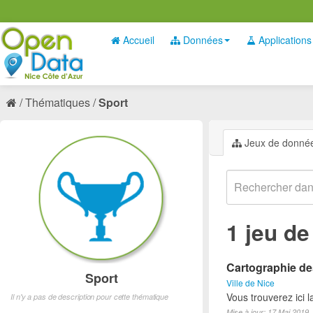
Accueil
Données
Applications
Thématiques
Sport
Jeux de donné
1 jeu d
Cartographie des
Sport
Ville de Nice
Vous trouverez ici l
Il n'y a pas de description pour cette thématique
Mise à jour: 17 Mai 2019