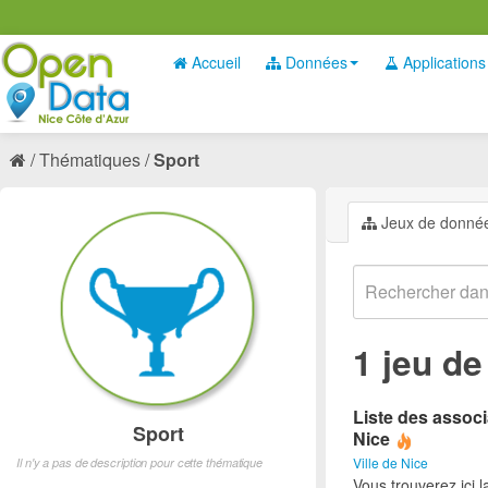
Accueil
Données
Applications
Thématiques
Sport
Jeux de donné
1 jeu d
Liste des associ
Sport
Nice
Ville de Nice
Il n'y a pas de description pour cette thématique
Vous trouverez ici l