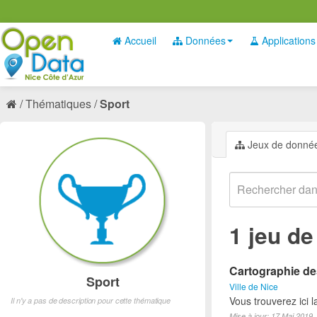
Accueil
Données
Applications
Thématiques
Sport
Jeux de donné
1 jeu d
Cartographie des
Sport
Ville de Nice
Vous trouverez ici l
Il n'y a pas de description pour cette thématique
Mise à jour: 17 Mai 2019