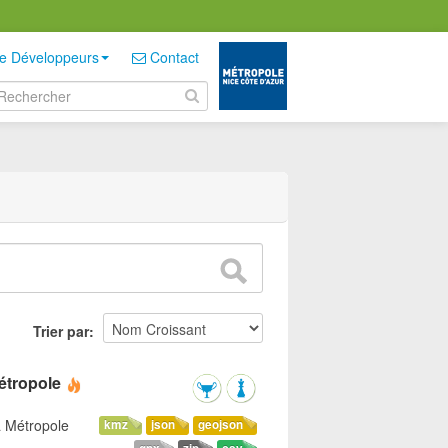
e Développeurs
Contact
Trier par
étropole
a Métropole
kmz
json
geojson