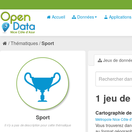
Accueil
Données
Applications
Thématiques
Sport
Jeux de donné
1 jeu d
Cartographie de
Sport
Métropole Nice Côte d
Vous trouverez dan
Il n'y a pas de description pour cette thématique
au format géograph