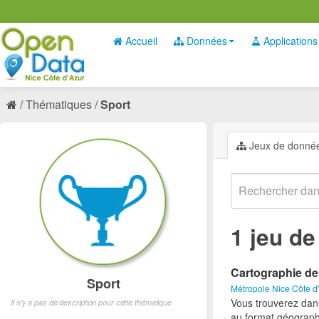
Accueil
Données
Applications
Thématiques
Sport
Jeux de donné
1 jeu d
Cartographie de
Sport
Métropole Nice Côte d
Vous trouverez dan
Il n'y a pas de description pour cette thématique
au format géograph