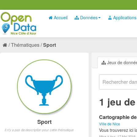
Accueil
Données
Applications
Thématiques
Sport
Jeux de donné
1 jeu d
Cartographie des
Sport
Ville de Nice
Vous trouverez ici l
Il n'y a pas de description pour cette thématique
Mise à jour: 17 Mai 2019