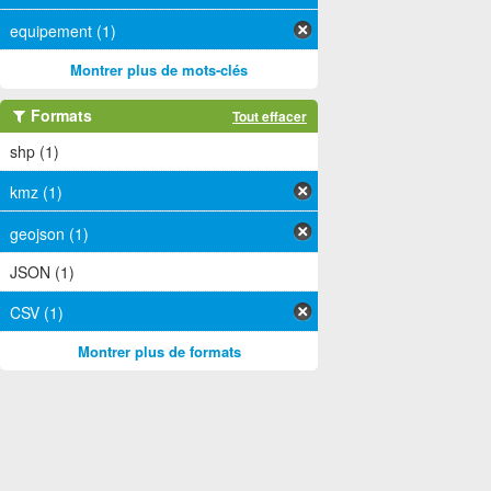
equipement (1)
Montrer plus de mots-clés
Formats
Tout effacer
shp (1)
kmz (1)
geojson (1)
JSON (1)
CSV (1)
Montrer plus de formats