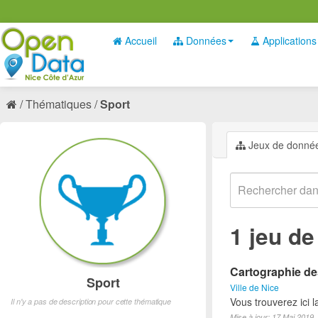
Accueil
Données
Applications
Thématiques
Sport
Jeux de donné
1 jeu d
Cartographie des
Sport
Ville de Nice
Vous trouverez ici l
Il n'y a pas de description pour cette thématique
Mise à jour: 17 Mai 2019