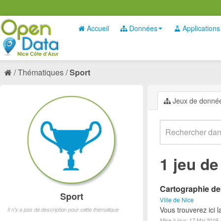
Accueil
Données
Applications
Thématiques
Sport
Jeux de donné
1 jeu d
Cartographie des
Sport
Ville de Nice
Vous trouverez ici l
Il n'y a pas de description pour cette thématique
Mise à jour: 17 Mai 2019