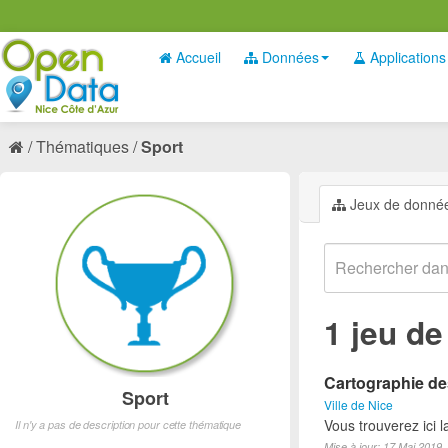
Accueil
Données
Applications
Thématiques
Sport
Jeux de donné
1 jeu d
Cartographie des
Sport
Ville de Nice
Vous trouverez ici l
Il n'y a pas de description pour cette thématique
Mise à jour: 17 Mai 2019