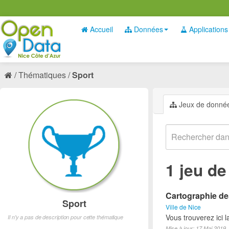
Accueil
Données
Applications
Thématiques
Sport
Jeux de donné
1 jeu d
Cartographie des
Sport
Ville de Nice
Vous trouverez ici l
Il n'y a pas de description pour cette thématique
Mise à jour: 17 Mai 2019