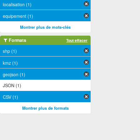
localisation (1)
equipement (1)
Montrer plus de mots-clés
Formats
Tout effacer
shp (1)
kmz (1)
geojson (1)
JSON (1)
CSV (1)
Montrer plus de formats