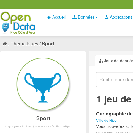
Accueil
Données
Applications
Thématiques
Sport
Jeux de donné
1 jeu d
Cartographie des
Sport
Ville de Nice
Vous trouverez ici l
Il n'y a pas de description pour cette thématique
Mise à jour: 17 Mai 2019