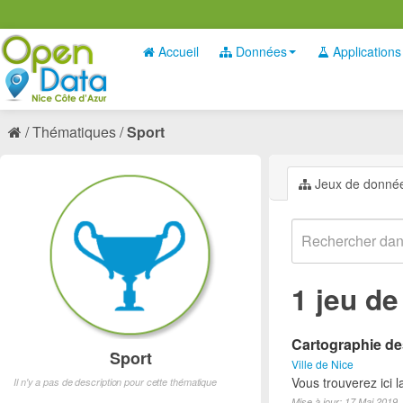
Accueil
Données
Applications
Thématiques
Sport
Jeux de donné
1 jeu d
Cartographie des
Sport
Ville de Nice
Vous trouverez ici l
Il n'y a pas de description pour cette thématique
Mise à jour: 17 Mai 2019