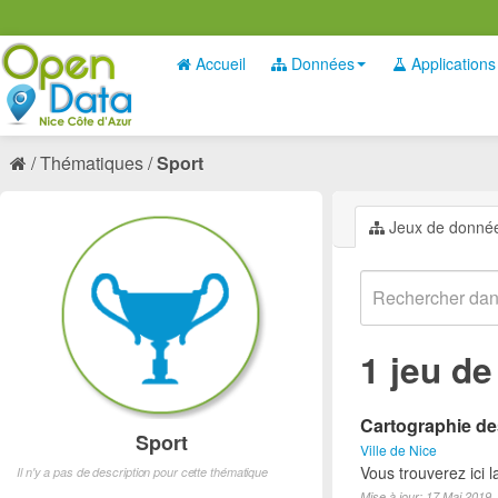
Accueil
Données
Applications
Thématiques
Sport
Jeux de donné
1 jeu d
Cartographie des
Sport
Ville de Nice
Vous trouverez ici l
Il n'y a pas de description pour cette thématique
Mise à jour: 17 Mai 2019