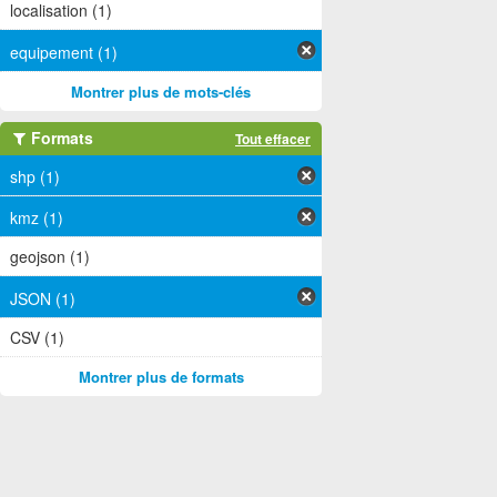
localisation (1)
equipement (1)
Montrer plus de mots-clés
Formats
Tout effacer
shp (1)
kmz (1)
geojson (1)
JSON (1)
CSV (1)
Montrer plus de formats