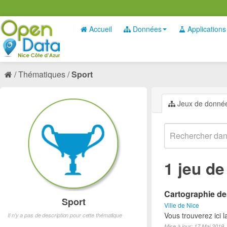
Accueil
Données
Applications
Thématiques
Sport
Jeux de donné
1 jeu d
Cartographie des
Sport
Ville de Nice
Vous trouverez ici l
Il n'y a pas de description pour cette thématique
Mise à jour: 17 Mai 2019