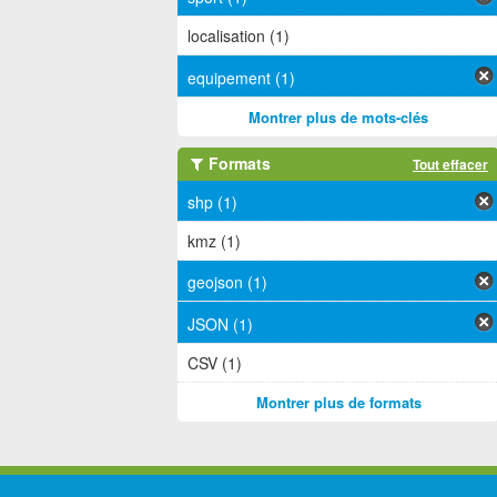
localisation (1)
equipement (1)
Montrer plus de mots-clés
Formats
Tout effacer
shp (1)
kmz (1)
geojson (1)
JSON (1)
CSV (1)
Montrer plus de formats