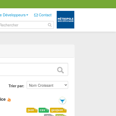
e Développeurs
Contact
Trier par
ice
json
csv
geojson