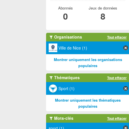
Abonnés
Jeux de données
0
8
Organisations
Tout effacer
Ville de Nice (1)
Montrer uniquement les organisations
populaires
Thématiques
Tout effacer
Sport (1)
Montrer uniquement les thématiques
populaires
Mots-clés
Tout effacer
sport (1)