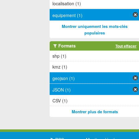
localisation (1)
equipement (1)
Montrer uniquement les mots-clés
populaires
Formats
Tout effacer
shp (1)
kmz (1)
geojson (1)
JSON (1)
CSV (1)
Montrer plus de formats