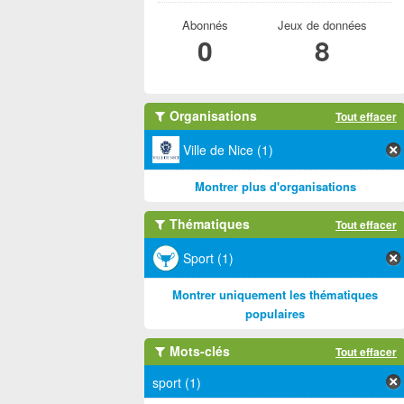
Abonnés
Jeux de données
0
8
Organisations
Tout effacer
Ville de Nice (1)
Montrer plus d'organisations
Thématiques
Tout effacer
Sport (1)
Montrer uniquement les thématiques
populaires
Mots-clés
Tout effacer
sport (1)