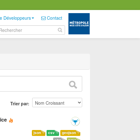
e Développeurs
Contact
Trier par
ice
json
csv
geojson