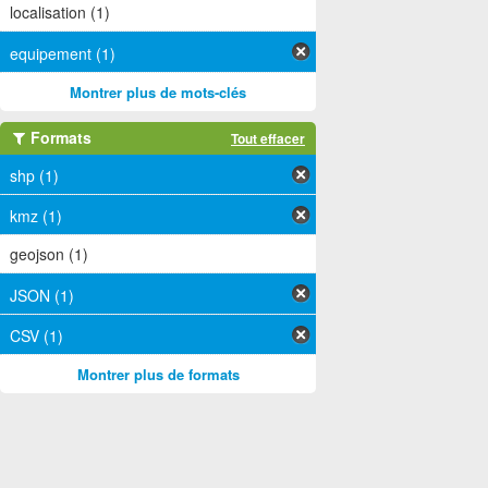
localisation (1)
equipement (1)
Montrer plus de mots-clés
Formats
Tout effacer
shp (1)
kmz (1)
geojson (1)
JSON (1)
CSV (1)
Montrer plus de formats