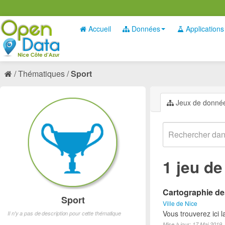
Accueil
Données
Applications
Thématiques
Sport
Jeux de donné
1 jeu d
Cartographie des
Sport
Ville de Nice
Vous trouverez ici l
Il n'y a pas de description pour cette thématique
Mise à jour: 17 Mai 2019