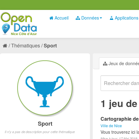
Accueil
Données
Applications
Thématiques
Sport
Jeux de donné
1 jeu d
Cartographie des
Sport
Ville de Nice
Vous trouverez ici l
Il n'y a pas de description pour cette thématique
Mise à jour: 17 Mai 2019