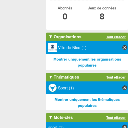
Abonnés
Jeux de données
0
8
Organisations
Tout effacer
Ville de Nice (1)
Montrer uniquement les organisations
populaires
Thématiques
Tout effacer
Sport (1)
Montrer uniquement les thématiques
populaires
Mots-clés
Tout effacer
sport (1)