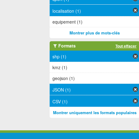
localisation (1)
equipement (1)
Montrer plus de mots-clés
Formats
Tout effacer
shp (1)
kmz (1)
geojson (1)
JSON (1)
CSV (1)
Montrer uniquement les formats populaires