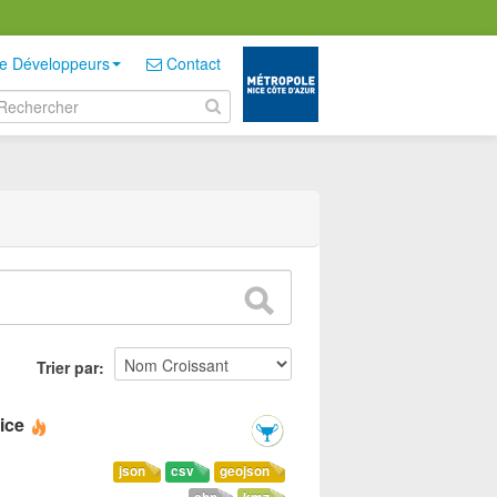
e Développeurs
Contact
Trier par
ice
json
csv
geojson