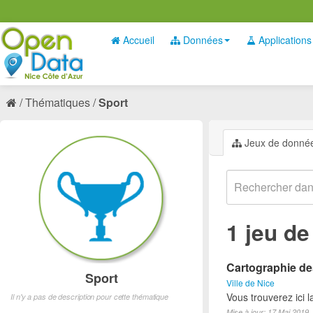
Accueil
Données
Applications
Thématiques
Sport
Jeux de donné
1 jeu d
Cartographie des
Sport
Ville de Nice
Vous trouverez ici l
Il n'y a pas de description pour cette thématique
Mise à jour: 17 Mai 2019