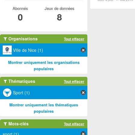
Abonnés
Jeux de données
0
8
Organisations
Tout effacer
Ville de Nice (1)
Montrer uniquement les organisations
populaires
Thématiques
Tout effacer
Sport (1)
Montrer uniquement les thématiques
populaires
Mots-clés
Tout effacer
sport (1)