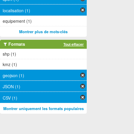
localisation (1)
equipement (1)
Montrer plus de mots-clés
Formats
Tout effacer
shp (1)
kmz (1)
geojson (1)
JSON (1)
CSV (1)
Montrer uniquement les formats populaires