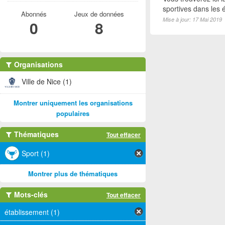
sportives dans les é
Abonnés
Jeux de données
Mise à jour: 17 Mai 2019
0
8
Organisations
Ville de Nice (1)
Montrer uniquement les organisations
populaires
Thématiques
Tout effacer
Sport (1)
Montrer plus de thématiques
Mots-clés
Tout effacer
établissement (1)