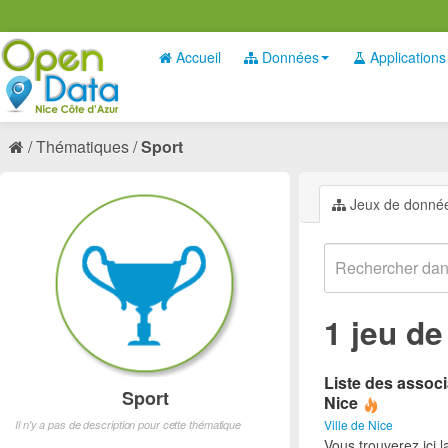
Accueil
Données
Applications
Thématiques
Sport
Jeux de donné
1 jeu d
Liste des associ
Sport
Nice
Ville de Nice
Il n'y a pas de description pour cette thématique
Vous trouverez ici l