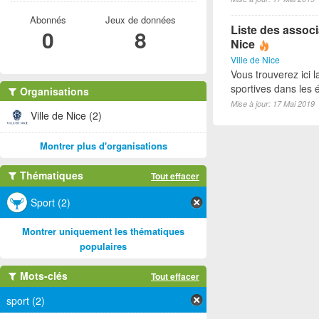
Abonnés
Jeux de données
Liste des associ
0
8
Nice
Ville de Nice
Vous trouverez ici l
sportives dans les é
Organisations
Mise à jour: 17 Mai 2019
Ville de Nice (2)
Montrer plus d'organisations
Thématiques
Tout effacer
Sport (2)
Montrer uniquement les thématiques
populaires
Mots-clés
Tout effacer
sport (2)