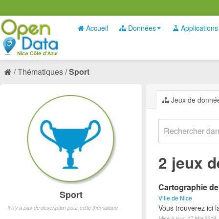
Accueil
Données
Applications
Thématiques
Sport
Jeux de donné
2 jeux 
Cartographie des
Sport
Ville de Nice
Vous trouverez ici l
Il n'y a pas de description pour cette thématique
Mise à jour: 17 Mai 2019