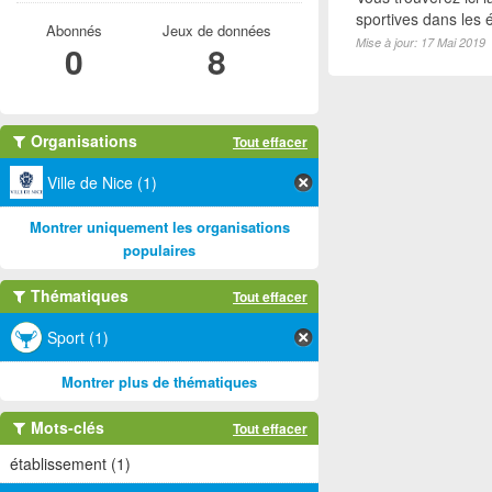
sportives dans les é
Abonnés
Jeux de données
Mise à jour: 17 Mai 2019
0
8
Organisations
Tout effacer
Ville de Nice (1)
Montrer uniquement les organisations
populaires
Thématiques
Tout effacer
Sport (1)
Montrer plus de thématiques
Mots-clés
Tout effacer
établissement (1)