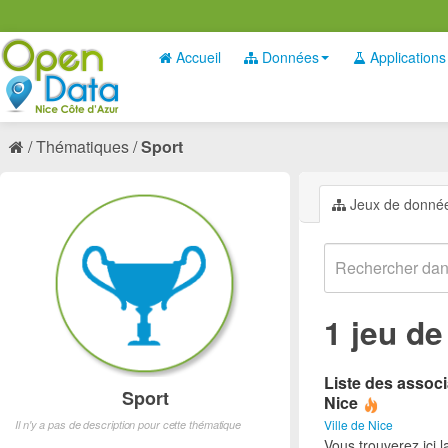
Accueil
Données
Applications
Thématiques
Sport
Jeux de donné
1 jeu d
Liste des associ
Sport
Nice
Ville de Nice
Il n'y a pas de description pour cette thématique
Vous trouverez ici l