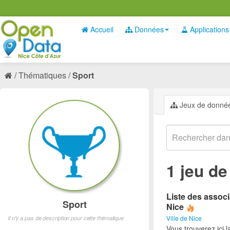
Accueil
Données
Applications
Thématiques
Sport
Jeux de donné
1 jeu d
Liste des associ
Sport
Nice
Ville de Nice
Il n'y a pas de description pour cette thématique
Vous trouverez ici l