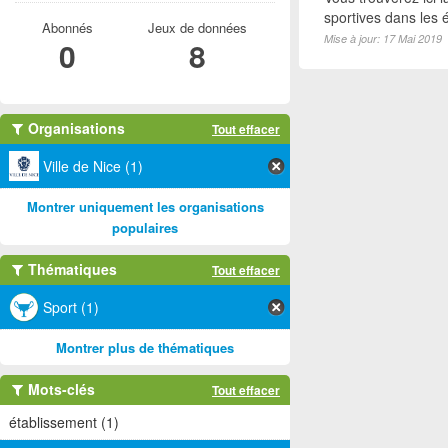
sportives dans les é
Abonnés
Jeux de données
Mise à jour: 17 Mai 2019
0
8
Organisations
Tout effacer
Ville de Nice (1)
Montrer uniquement les organisations
populaires
Thématiques
Tout effacer
Sport (1)
Montrer plus de thématiques
Mots-clés
Tout effacer
établissement (1)