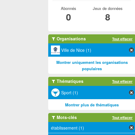
Abonnés
Jeux de données
0
8
Organisations
Tout effacer
Ville de Nice (1)
Montrer uniquement les organisations
populaires
Thématiques
Tout effacer
Sport (1)
Montrer plus de thématiques
Mots-clés
Tout effacer
établissement (1)