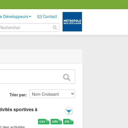
e Développeurs
Contact
Trier par
ivités sportives à
csv
ods
xls
t des activités