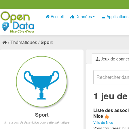
Accueil
Données
Applications
Thématiques
Sport
Jeux de donné
1 jeu d
Liste des associ
Sport
Nice
Ville de Nice
Il n'y a pas de description pour cette thématique
Vous trouverez ici l