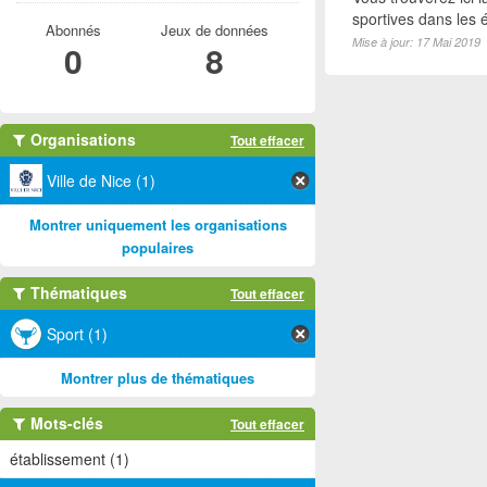
sportives dans les é
Abonnés
Jeux de données
Mise à jour: 17 Mai 2019
0
8
Organisations
Tout effacer
Ville de Nice (1)
Montrer uniquement les organisations
populaires
Thématiques
Tout effacer
Sport (1)
Montrer plus de thématiques
Mots-clés
Tout effacer
établissement (1)