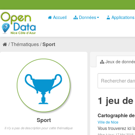
Accueil
Données
Applications
Thématiques
Sport
Jeux de donné
1 jeu d
Cartographie des
Sport
Ville de Nice
Vous trouverez ici l
Il n'y a pas de description pour cette thématique
Mise à jour: 17 Mai 2019