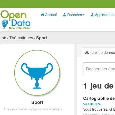
Accueil
Données
Applications
Thématiques
Sport
Jeux de donné
1 jeu d
Cartographie des
Sport
Ville de Nice
Vous trouverez ici l
Il n'y a pas de description pour cette thématique
Mise à jour: 17 Mai 2019