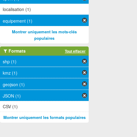
localisation (1)
equipement (1)
Montrer uniquement les mots-clés
populaires
Formats
Tout effacer
shp (1)
kmz (1)
geojson (1)
JSON (1)
CSV (1)
Montrer uniquement les formats populaires